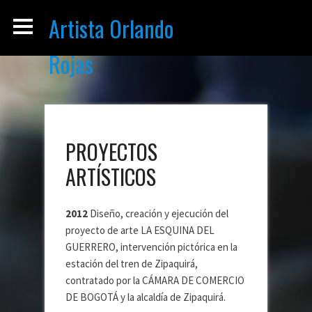
Artista Orlando
Rojas
PROYECTOS
ARTÍSTICOS
2012
Diseño, creación y ejecución del
proyecto de arte LA ESQUINA DEL
GUERRERO, intervención pictórica en la
estación del tren de Zipaquirá,
contratado por la CÁMARA DE COMERCIO
DE BOGOTÁ y la alcaldía de Zipaquirá.